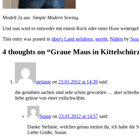
Modell 2a aus
Simple Modern Sewing
.
Und nun wird es entweder mit einem Rock oder einer Hose weitergeh
This entry was posted in
über's Land gefahren
,
geerbt
,
Nähen
by
Sus
4 thoughts on “
Graue Maus in Kittelschür
stefanie
on
23.01.2012 at 14:39
said:
die genähten sachen sind sehr schön geworden … aber schreiben t
liebe grüsse von einer exilschwäbin.
Susan
on
23.01.2012 at 14:57
said:
Danke Stefanie, welches genau meinst du, ich habe die S
Liebe Grüße, Susan