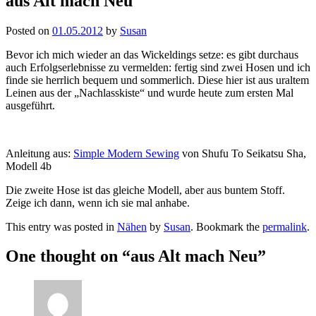
aus Alt mach Neu
Posted on
01.05.2012
by
Susan
Bevor ich mich wieder an das Wickeldings setze: es gibt durchaus
auch Erfolgserlebnisse zu vermelden: fertig sind zwei Hosen und ich
finde sie herrlich bequem und sommerlich. Diese hier ist aus uraltem
Leinen aus der „Nachlasskiste“ und wurde heute zum ersten Mal
ausgeführt.
Anleitung aus:
Simple Modern Sewing
von Shufu To Seikatsu Sha,
Modell 4b
Die zweite Hose ist das gleiche Modell, aber aus buntem Stoff.
Zeige ich dann, wenn ich sie mal anhabe.
This entry was posted in
Nähen
by
Susan
. Bookmark the
permalink
.
One thought on “
aus Alt mach Neu
”