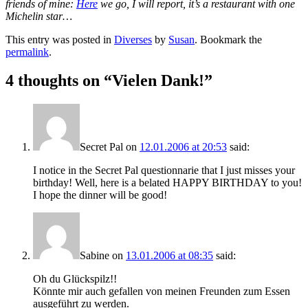
friends of mine:
Here
we go, I will report, it’s a restaurant with one
Michelin star…
This entry was posted in
Diverses
by
Susan
. Bookmark the
permalink
.
4 thoughts on “
Vielen Dank!
”
Secret Pal
on
12.01.2006 at 20:53
said:
I notice in the Secret Pal questionnarie that I just misses your
birthday! Well, here is a belated HAPPY BIRTHDAY to you!
I hope the dinner will be good!
Sabine
on
13.01.2006 at 08:35
said:
Oh du Glückspilz!!
Könnte mir auch gefallen von meinen Freunden zum Essen
ausgeführt zu werden.