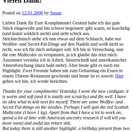
Vielen Dank!
Posted on
12.01.2006
by
Susan
Lieben Dank für Eure Komplimente! Gestern habe ich das gute
Stück eingeweiht und bin schwer begeistert: gibt warm, ist kuschelig
(und kratzt wirklich nicht) und sieht schick aus.
Stricktechnisch stehe ich nun etwas auf dem Schlauch, habe nur
Wollfee- und Secret-Pal-Dinge auf den Nadeln und weiß nicht so
recht, was ich für mich anfangen soll. Ich bin in Versuchung, nun
die rote Multicolor zu verspinnen, ja ich glaube das reizt mich.
Ansonsten versinke ich in Arbeit, Steuerscheiß und amerikanischer
Ahnenforschung (dazu bald mehr). Aber heute gibt es noch ein
Highlight: Zwei Freunde haben mir zum Geburtstag ein Essen in
einem 1Sterne-Restaurant geschenkt und heute ist es soweit.
Hier
gehen wir hin, ich werde berichten.
Thanks for your compliments! Yesterday I wore the new cardigan: it
is warm and soft (and it is totally not scratchy) and fits well. I have
no idea what to knit next for myself. There are some Wollfee- and
Secret Pal-things on the needles. Perhaps I will spin the red Scottish
Multicolor (I have 1 kg). Apart from that I have a lot to work on,
spend a lot of time with American ancestry research (I will tell you
more soon) and awful tax return shit.
But today there is still another highlight: a birthday present from two