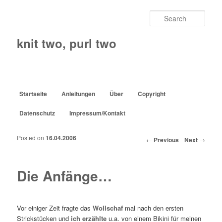
Sear
knit two, purl two
Main menu
Startseite
Anleitungen
Über
Copyright
Skip to primary content
Skip to secondary content
Datenschutz
Impressum/Kontakt
Posted on
16.04.2006
Post navigation
←
Previous
Next
→
Die Anfänge…
Vor einiger Zeit fragte das
Wollschaf
mal nach den ersten
Strickstücken und
ich erzählte
u.a. von einem Bikini für meinen