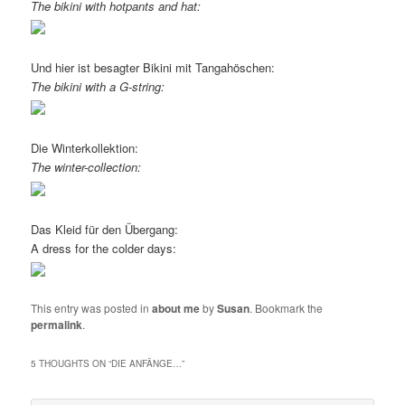
The bikini with hotpants and hat:
Und hier ist besagter Bikini mit Tangahöschen:
The bikini with a G-string:
Die Winterkollektion:
The winter-collection:
Das Kleid für den Übergang:
A dress for the colder days:
This entry was posted in
about me
by
Susan
. Bookmark the
permalink
.
5 THOUGHTS ON “
DIE ANFÄNGE…
”