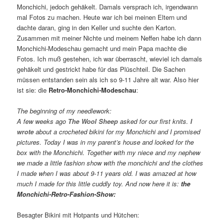
Monchichi, jedoch gehäkelt. Damals versprach ich, irgendwann
mal Fotos zu machen. Heute war ich bei meinen Eltern und
dachte daran, ging in den Keller und suchte den Karton.
Zusammen mit meiner Nichte und meinem Neffen habe ich dann
Monchichi-Modeschau gemacht und mein Papa machte die
Fotos. Ich muß gestehen, ich war überrascht, wieviel ich damals
gehäkelt und gestrickt habe für das Plüschteil. Die Sachen
müssen entstanden sein als ich so 9-11 Jahre alt war. Also hier
ist sie: die
Retro-Monchichi-Modeschau
:
The beginning of my needlework:
A few weeks ago
The Wool Sheep
asked for our first knits.
I
wrote
about a crocheted bikini for my Monchichi and I promised
pictures. Today I was in my parent’s house and looked for the
box with the Monchichi. Together with my niece and my nephew
we made a little fashion show with the monchichi and the clothes
I made when I was about 9-11 years old. I was amazed at how
much I made for this little cuddly toy. And now here it is:
the
Monchichi-Retro-Fashion-Show:
Besagter Bikini mit Hotpants und Hütchen: