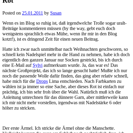
Rot
Posted on
25.01.2011
by
Susan
Wenn es im Blog so ruhig ist, daß irgendwelche Trolle sogar uralt-
Beiträge kommentieren müssen (by the way, gebt euch doch
wenigstens sprachlich etwas Mühe, wenn ihr mir in den Blog
kotzt!), ist es dringend Zeit für einen neuen Beitrag.
Hatte ich zwar nach unmittelbar nach Weihnachten geschworen, so
schnell kein Nadelspiel mehr in die Hand zu nehmen, habe ich doch
eigentlich den ganzen Januar nur Socken gestrickt, bis ich durch
eine E-Mail auf
Sylvi
aufmerksam wurde. Ja, das war es! Das
nächste Großprojekt, das ich so lange gesucht hatte! Mußte ich nur
noch die passende Wolle dafür finden, das ging aber relativ schnell,
habe mich für die
Drops
Lima entschieden. Nach Farbkarten zu
wählen ist ja immer so eine Sache, aber dieses Rot ist einfach nur
prächtig, ich bin sehr froh über die Wahl. Natürlich muß ich die
Anleitung umrechnen für das dünnere Garn, aber mittlerweile kann
ich mir nicht mehr vorstellen, irgendwas mit Nadelstärke 6 oder
höher zu stricken.
Der erste Ärmel. Ich stricke die Ärmel ohne die Manschette.