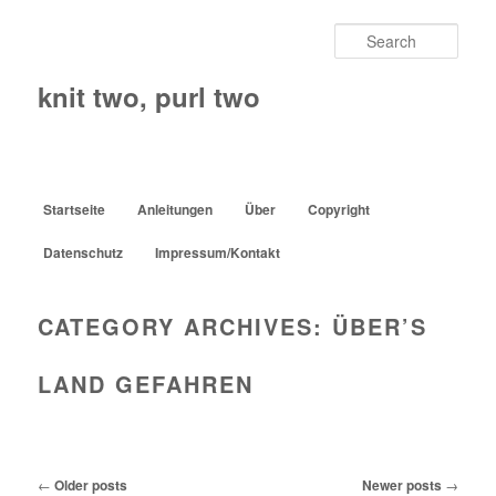
Sear
knit two, purl two
Main menu
Startseite
Anleitungen
Über
Copyright
Skip to primary content
Skip to secondary content
Datenschutz
Impressum/Kontakt
CATEGORY ARCHIVES:
ÜBER’S
LAND GEFAHREN
Post navigation
←
Older posts
Newer posts
→