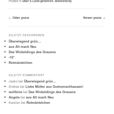
Posted in
über's Land gefahren
,
domesticity
Post navigation
←
Older posts
Newer posts
→
ZULETZT GESCHRIEBEN
Überwiegend grün…
aus Alt mach Neu
Das Wickeldings des Grauens
-10°
Rotmäntelchen
ZULETZT KOMMENTIERT
Jaako
bei
Überwiegend grün…
Andrea
bei
Liebe Mütter aus Gutmenschhausen!
wollbine
bei
Das Wickeldings des Grauens
Angela
bei
aus Alt mach Neu
Karsten
bei
Rotmäntelchen