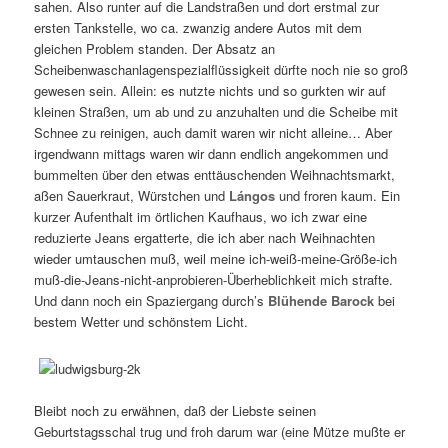
sahen. Also runter auf die Landstraßen und dort erstmal zur
ersten Tankstelle, wo ca. zwanzig andere Autos mit dem
gleichen Problem standen. Der Absatz an
Scheibenwaschanlagenspezialflüssigkeit dürfte noch nie so groß
gewesen sein. Allein: es nutzte nichts und so gurkten wir auf
kleinen Straßen, um ab und zu anzuhalten und die Scheibe mit
Schnee zu reinigen, auch damit waren wir nicht alleine… Aber
irgendwann mittags waren wir dann endlich angekommen und
bummelten über den etwas enttäuschenden Weihnachtsmarkt,
aßen Sauerkraut, Würstchen und
Lángos
und froren kaum. Ein
kurzer Aufenthalt im örtlichen Kaufhaus, wo ich zwar eine
reduzierte Jeans ergatterte, die ich aber nach Weihnachten
wieder umtauschen muß, weil meine ich-weiß-meine-Größe-ich
muß-die-Jeans-nicht-anprobieren-Überheblichkeit mich strafte.
Und dann noch ein Spaziergang durch’s
Blühende Barock
bei
bestem Wetter und schönstem Licht.
Bleibt noch zu erwähnen, daß der Liebste seinen
Geburtstagsschal trug und froh darum war (eine Mütze mußte er